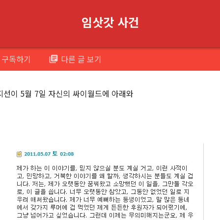
임삿갓 사건
구독하기
다른 글 보기
library_books
지선이 5월 7일 자신의 싸이월드에 아래와