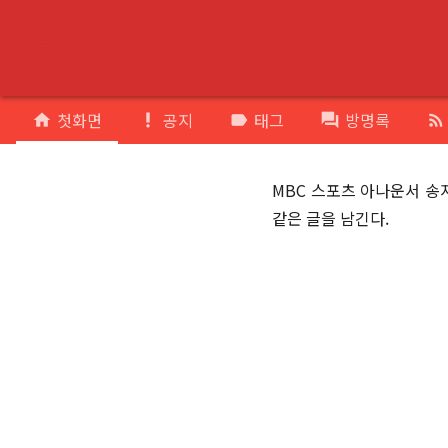
menu
첫화면
공지
태그
방명록
home
priority_high
label
forum
rss_feed
MBC 스포츠 아나운서 송
같은 글을 남긴다.