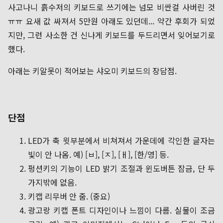
사고나니 흙수저의 키보드로 쓰기에는 넘모 비싼걸 사버린 것
ㅠㅠ 요새 값 싸져서 5만원 아래도 있던데... 약간 후회가 되었
지만, 그런 사소한 건 신나게 키보드를 두드리면서 잊어보기로
했다.
아래는 키알못이 적어보는 샤오미 키보드의 장담점.
단점
LED가 축 윗부분에서 비쳐져서 가운데에 각인한 글자는
빛이 안 나옴. 예) [ㅂ], [ㅈ], [ㅐ], [한/영] 등.
펑션키의 기능이 LED 밝기 조절과 윈도버튼 잠금, 단 두
가지밖에 없음.
키캡 리무버 안 줌. (중요)
광고랑 키캡 폰트 디자인이나 느낌이 다름. 실물이 조금