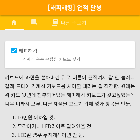
[해피해킹] 업적 달성
menu
home
forum
library_books
다른 글 보기
물기.
로 젖히며 이마의 땀을 닦고, 먹다 남긴 식은 피자를 베어
듯 키보드를 두드리다가, 갑작스레 해냈다는 듯 의자를 뒤
check_box
해피해킹
그리고 방에 불 다 꺼놓고 모니터만 켠 뒤, 마치 해커가 된
기계식 혹은 무접점 키보드 갖기.
키보드에 라면을 쏟아버린 뒤로 버튼이 끈적여서 잘 안 눌러지
길래 드디어 기계식 키보드를 사야할 때라는 걸 직감함. 원래는
위 카드 뒷면에 첨부되어있는 해피해킹 키보드가 갖고싶었는데
너무 비싸서 보류. 다른 제품을 고르기 위해 평가 항목을 만듦.
10만원 이하일 것.
무각이거나 LED라이트 달려있을 것.
LED일 경우 무지개색이면 안 됨.