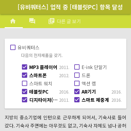
[유비쿼터스] 업적 중 [태블릿PC] 항목 달성
menu
home
forum
library_books
다른 글 보기
check_box_outline_blank
유비쿼터스
다음의 전자제품을 갖기.
check_box
MP3 플레이어
check_box_outline_blank
E-ink 단말기
2011.
check_box
스마트폰
check_box_outline_blank
드론
2012.
check_box_outline_blank
스마트 워치
check_box_outline_blank
액션 캠
check_box
테블릿PC
check_box
AR기기
2016.
2016.
이제 양손이 다 찍히는군
check_box
디지타이저(그래픽 태블릿)
check_box
스마트 체중계
2011.
2016.
지방의 중소기업에 인턴으로 근무하게 되어서, 기숙사로 들어
갔다. 기숙사 주면에는 아무것도 없고, 기숙사 자체도 넘나 공허