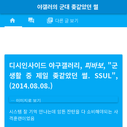
야갤러의 군대 좆같았던 썰
menu
home
forum
library_books
다른 글 보기
디시인사이드 야구갤러리,
피바보
, "군
생활 중 제일 좆같았던 썰. SSUL",
(2014.08.08.)
이미지로 보기
시스템 잘 기억 안나는데 암튼 잔탄을 다 소비해야되는 사
격훈련이었음