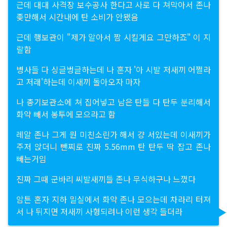
근데 대대 사격장 보수공사 한다고 사로 다 쳐막아서 존나
좆만해서 시간내에 탄 소비가 안됐음
근데 행보관이 "제가 알아서 짬 시킬게요 그만하죠" 이 지
랄함
병사들 다 싱글벙글하는데 나 혼자 '아 시발 저새끼 어쩔라
고 저래'하는데 이새끼 돌아오자 마자
나 총기보관소에 쳐 집어넣고 남은 탄들 다 탄두 분리해서
화약 빼서 봉투에 모으라고 함
레알 존나 그게 뭔 미친소린가 해서 걍 서있는데 이새끼가
주저 앉더니 뺀찌로 진짜 5.56mm 탄 탄두 딱 잡고 존나
빼는거임
진짜 그때 군바리 씨발새끼들 존나 무식하구나 느꼈다
암튼 혼자 지하 밀실에서 화약 존나 모으는데 차라리 터져
서 나 뒤지면 저새끼 사형되려나 이런 생각 들더라