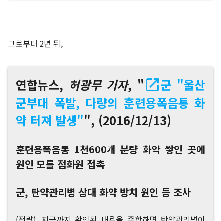
그로부터 2년 뒤,
연합뉴스,
허광무 기자
, "
군 "울산
군부대 폭발, 다량의 훈련용폭음통 화
약 터져 발생"
", (2016/12/13)
훈련용폭음통 1천600개 분량 화약 쌓인 곳에
원인 모를 점화원 접촉
군, 탄약관리병 상대 화약 방치 원인 등 조사
(전략)...지금까지 확인된 내용을 종합하면 탄약관리병이