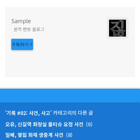
Sample
본격 변방 블로그
구독하기
'
기록 #02: 사건, 사고
' 카테고리의 다른 글
오유, 신길역 화장실 물티슈 요정 사건
(0)
일베, 옆집 화재 생중계 사건
(8)