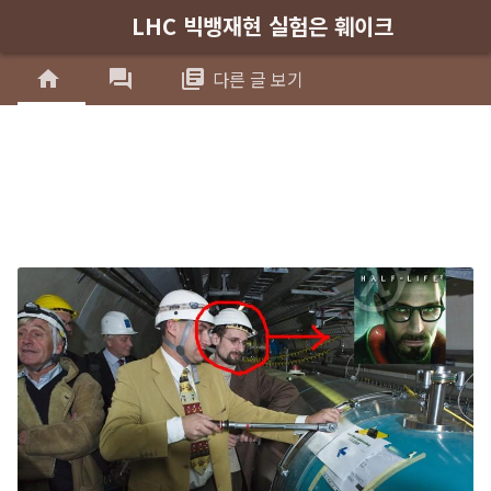
LHC 빅뱅재현 실험은 훼이크
menu
home
forum
library_books
다른 글 보기