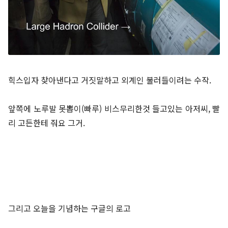
힉스입자 찾아낸다고 거짓말하고 외계인 불러들이려는 수작.
앞쪽에 노루발 못뽑이(빠루) 비스무리한것 들고있는 아저씨, 빨
리 고든한테 줘요 그거.
그리고 오늘을 기념하는 구글의 로고